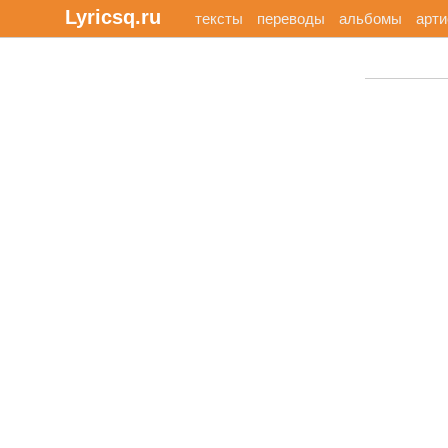
Lyricsq.ru
тексты
переводы
альбомы
арт