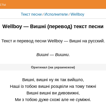
исты
Текст песни
Исполнители
Wellboy
/
/
Wellboy — Вишні (перевод) текст песни
Текст и
перевод песни Wellboy — Вишні
на русский.
Вишні — Вишни
.
Оригинал (на украинском)
Вишні, вишні ну як так вийшло,
Наші із тобою вишні розцвіли на тому тижні
Вишні вишні ви дивовижні,
Ми з тобою дуже схожі але не суміжні.