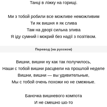
Танці в ліжку на горищі.
Ми з тобой робили все можливе неможливим
Ти як вишня я як слива
Там на дворі сильна злива
Я іду сумний і мокрий без надії з позітівом.
Перевод (на русском)
Вишни, вишни ну как так получилось,
Наши с тобой вишни расцвели на прошлой неделе
Вишни, вишни — вы удивительные,
Мы с тобой очень похожи но не смежные.
Баночка вишневого компота
И не смешно шо-то