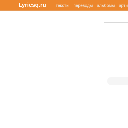
Lyricsq.ru
тексты
переводы
альбомы
арт