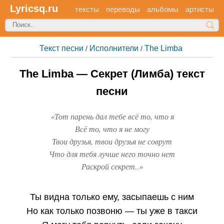
Lyricsq.ru
тексты
переводы
альбомы
артисты
Текст песни
Исполнители
The Limba
/
/
The Limba — Секрет (Лимба) текст
песни
«Тот парень дал тебе всё то, что я
Всё то, что я не могу
Твои друзья, твои друзья не соврут
Что для тебя лучше него точно нет
Раскрой секрет..»
Ты видна только ему, засыпаешь с ним
Но как только позвоню — ты уже в такси