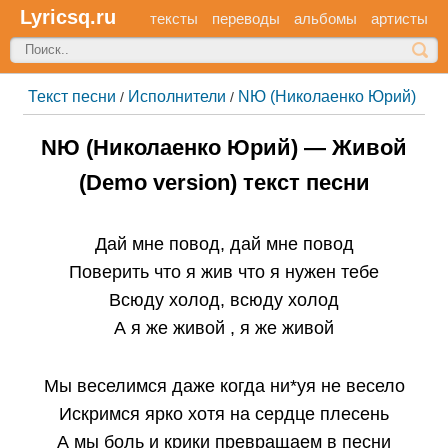
Lyricsq.ru
тексты
переводы
альбомы
артисты
Текст песни
Исполнители
NЮ (Николаенко Юрий)
/
/
NЮ (Николаенко Юрий) — Живой
(Demo version) текст песни
Дай мне повод, дай мне повод
Поверить что я жив что я нужен тебе
Всюду холод, всюду холод
А я же живой , я же живой
Мы веселимся даже когда ни*уя не весело
Искримся ярко хотя на сердце плесень
А мы боль и крики превращаем в песни