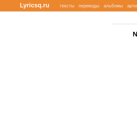
Lyricsq.ru
тексты
переводы
альбомы
арт
N