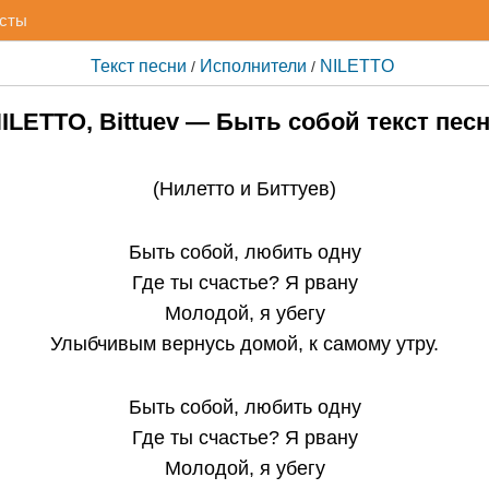
исты
Текст песни
Исполнители
NILETTO
/
/
ILETTO, Bittuev — Быть собой текст пес
(
Нилетто и Биттуев
)
Быть собой
, любить одну
Где ты счастье? Я рвану
Молодой, я убегу
Улыбчивым вернусь домой, к самому утру.
Быть собой, любить одну
Где ты счастье? Я рвану
Молодой, я убегу