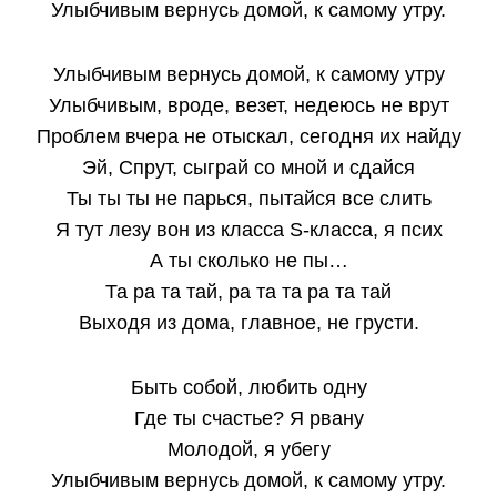
Улыбчивым вернусь домой, к самому утру.
Улыбчивым вернусь домой, к самому утру
Улыбчивым, вроде, везет, недеюсь не врут
Проблем вчера не отыскал, сегодня их найду
Эй, Спрут, сыграй со мной и сдайся
Ты ты ты не парься, пытайся все слить
Я тут лезу вон из класса S-класса, я псих
А ты сколько не пы…
Та ра та тай, ра та та ра та тай
Выходя из дома, главное, не грусти.
Быть собой, любить одну
Где ты счастье? Я рвану
Молодой, я убегу
Улыбчивым вернусь домой, к самому утру.