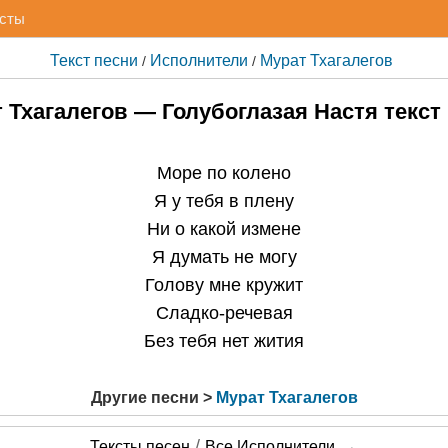
исты
Текст песни
Исполнители
Мурат Тхагалегов
/
/
 Тхагалегов — Голубоглазая Настя текст
Море по колено
Я у тебя в плену
Ни о какой измене
Я думать не могу
Голову мне кружит
Сладко-речевая
Без тебя нет жития
Другие песни >
Мурат Тхагалегов
/
→
Тексты песен
Все Исполнители