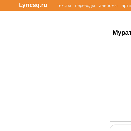
Lyricsq.ru
тексты
переводы
альбомы
арт
Мурат