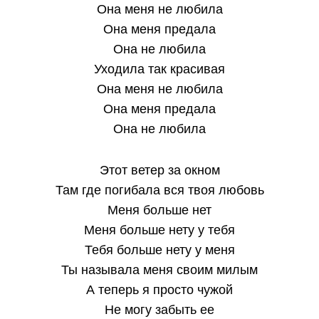
Она меня не любила
Она меня предала
Она не любила
Уходила так красивая
Она меня не любила
Она меня предала
Она не любила
Этот ветер за окном
Там где погибала вся твоя любовь
Меня больше нет
Меня больше нету у тебя
Тебя больше нету у меня
Ты называла меня своим милым
А теперь я просто чужой
Не могу забыть ее