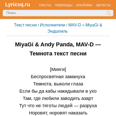
Lyricsq.ru
тексты
переводы
альбомы
артисты
Текст песни
Исполнители
MAV-D
MiyaGi &
/
/
>
Эндшпиль
MiyaGi & Andy Panda, MAV-D —
Темнота текст песни
[Мияги]
Беспросветная замануха
Темнота, выколи глаза
Если бы да кабы накидывали в ухо
Там, где любили заводить азарт
Тут что не тяготы людей — разруха
Норовят, норовят наказать