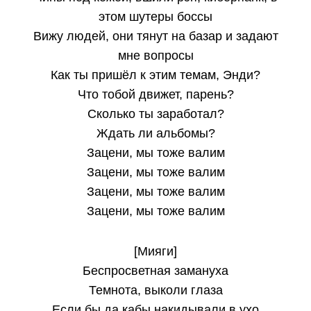
этом шутеры боссы
Вижу людей, они тянут на базар и задают
мне вопросы
Как ты пришёл к этим темам, Энди?
Что тобой движет, парень?
Сколько ты заработал?
Ждать ли альбомы?
Зацени, мы тоже валим
Зацени, мы тоже валим
Зацени, мы тоже валим
Зацени, мы тоже валим
[Мияги]
Беспросветная замануха
Темнота, выколи глаза
Если бы да кабы накидывали в ухо