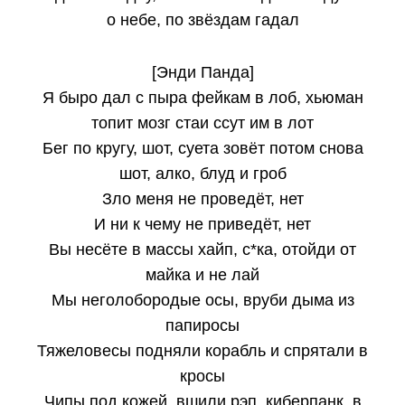
о небе, по звёздам гадал
[Энди Панда]
Я быро дал с пыра фейкам в лоб, хьюман
топит мозг стаи ссут им в лот
Бег по кругу, шот, суета зовёт потом снова
шот, алко, блуд и гроб
Зло меня не проведёт, нет
И ни к чему не приведёт, нет
Вы несёте в массы хайп, с*ка, отойди от
майка и не лай
Мы неголобородые осы, вруби дыма из
папиросы
Тяжеловесы подняли корабль и спрятали в
кросы
Чипы под кожей, вшили рэп, киберпанк, в