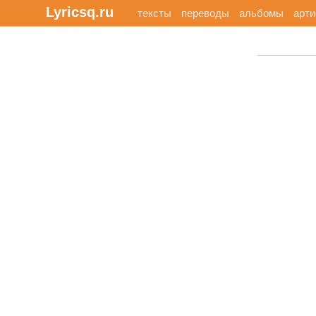
Lyricsq.ru
тексты
переводы
альбомы
арт