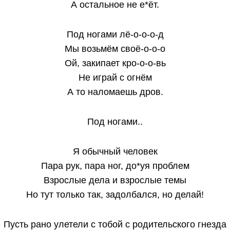
А остальное не е*ёт.
Под ногами лё-о-о-о-д
Мы возьмём своё-о-о-о
Ой, закипает кро-о-о-вь
Не играй с огнём
А то наломаешь дров.
Под ногами..
Я обычный человек
Пара рук, пара ног, до*уя проблем
Взрослые дела и взрослые темы
Но тут только так, задолбался, но делай!
Пусть рано улетели с тобой с родительского гнезда