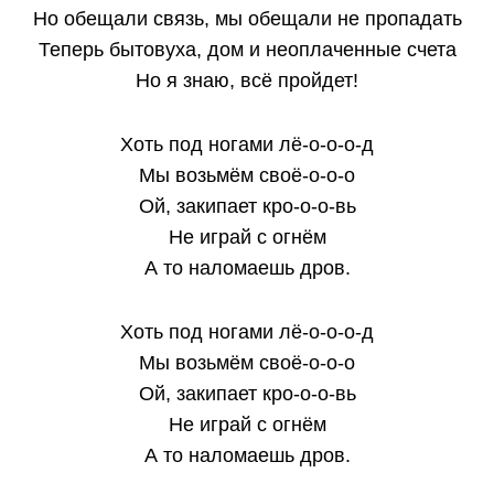
Но обещали связь, мы обещали не пропадать
Теперь бытовуха, дом и неоплаченные счета
Но я знаю, всё пройдет!
Хоть под ногами лё-о-о-о-д
Мы возьмём своё-о-о-о
Ой, закипает кро-о-о-вь
Не играй с огнём
А то наломаешь дров.
Хоть под ногами лё-о-о-о-д
Мы возьмём своё-о-о-о
Ой, закипает кро-о-о-вь
Не играй с огнём
А то наломаешь дров.