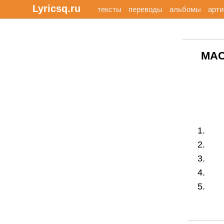
Lyricsq.ru
тексты
переводы
альбомы
арт
MAC