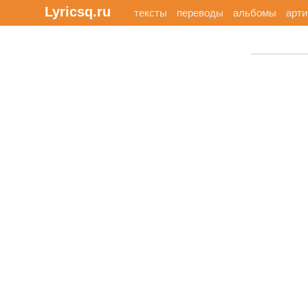
Lyricsq.ru
тексты
переводы
альбомы
арт