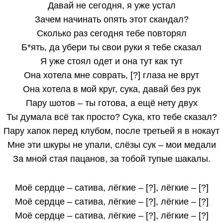
Давай не сегодня, я уже устал
Зачем начинать опять этот скандал?
Сколько раз сегодня тебе повторял
Б*ять, да убери ты свои руки я тебе сказал
Я уже стоял одет и она тут как тут
Она хотела мне соврать, [?] глаза не врут
Она хотела в мой круг, сука, давай без рук
Пару шотов – ты готова, а ещё нету двух
Ты думала всё так просто? Сука, кто тебе сказал?
Пару хапок перед клубом, после третьей я в нокаут
Мне эти шкуры не упали, слёзы сук – мои медали
За мной стая пацанов, за тобой тупые шакалы.
Моё сердце – сатива, лёгкие – [?], лёгкие – [?]
Моё сердце – сатива, лёгкие – [?], лёгкие – [?]
Моё сердце – сатива, лёгкие – [?], лёгкие – [?]