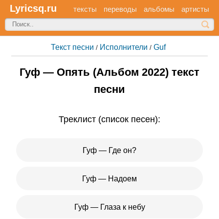
Lyricsq.ru
тексты
переводы
альбомы
артисты
Текст песни
Исполнители
Guf
/
/
Гуф — Опять (Альбом 2022) текст
песни
Треклист (список песен):
Гуф — Где он?
Гуф — Надоем
Гуф — Глаза к небу