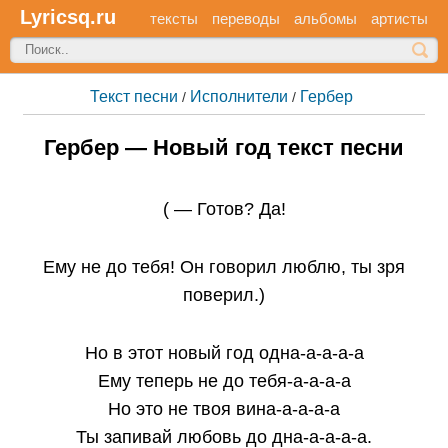
Lyricsq.ru
тексты
переводы
альбомы
артисты
Текст песни
Исполнители
Гербер
/
/
Гербер — Новый год текст песни
( — Готов? Да!
Ему не до тебя! Он говорил люблю, ты зря
поверил.)
Но в этот новый год одна-а-а-а-а
Ему теперь не до тебя-а-а-а-а
Но это не твоя вина-а-а-а-а
Ты запивай любовь до дна-а-а-а-а.