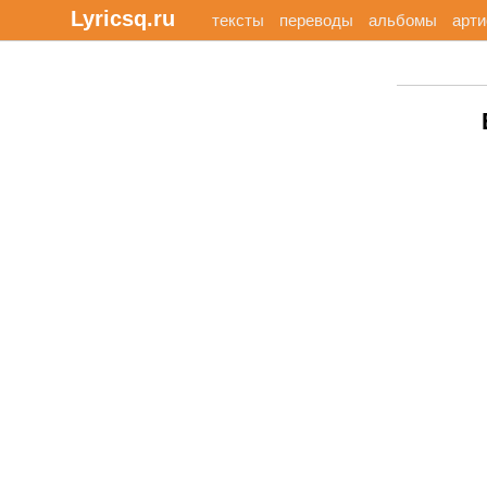
Lyricsq.ru
тексты
переводы
альбомы
арт