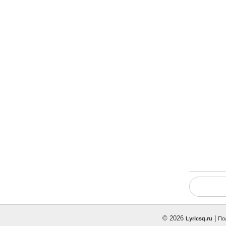
© 2026
|
Lyricsq.ru
По