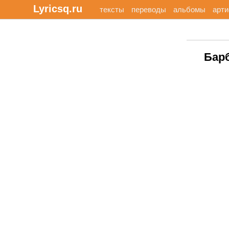
Lyricsq.ru
тексты
переводы
альбомы
арт
Барб