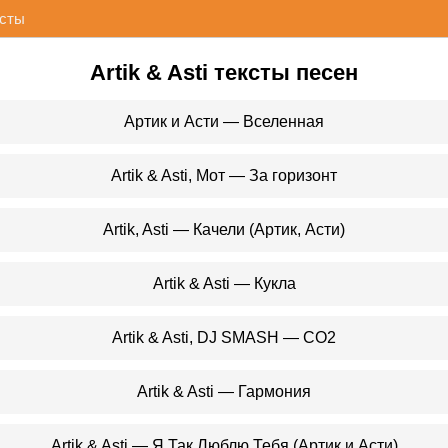
исты
Artik & Asti тексты песен
Артик и Асти — Вселенная
Artik & Asti, Мот — За горизонт
Artik, Asti — Качели (Артик, Асти)
Artik & Asti — Кукла
Artik & Asti, DJ SMASH — CO2
Artik & Asti — Гармония
Artik & Asti — Я Так Люблю Тебя (Артик и Асти)