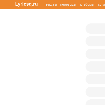
Lyricsq.ru
тексты
переводы
альбомы
арт