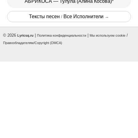
АБРИКОСА — Тулула (Алина Косова)*
Тексты песен
Все Исполнители
/
→
© 2026
|
|
/
Lyricsq.ru
Политика конфиденциальности
Мы используем cookie
Правообладателям/Copyright (DMCA)