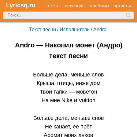
Lyricsq.ru
тексты
переводы
альбомы
артисты
Текст песни
Исполнители
Andro
/
/
Andro — Накопил монет (Андро)
текст песни
Больше дела, меньше слов
Крыша, птицы, ниже дом
Твои тапки — моветон
На мне Nikе и Vuitton
Больше дела, меньше снов
Не канает, её прёт
Аромат моих духов